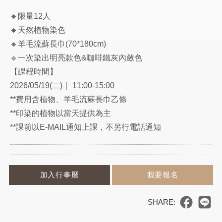
🔸限量12人
🔹天然植物染色
🔸羊毛流蘇長巾(70*180cm)
🔹一次染出明亮款色&咖啡鐵灰內斂色
【課程時間】
2026/05/19(二)｜ 11:00-15:00
**費用含植物、羊毛流蘇長巾乙條
**印染的植物以當天提供為主
**課前以E-MAIL通知上課，不另行電話通知
加入行事曆
我要報名