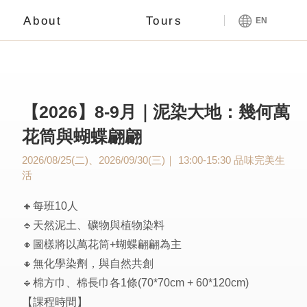
About
Tours
EN
【2026】8-9月｜泥染大地：幾何萬
花筒與蝴蝶翩翩
2026/08/25(二)、2026/09/30(三)｜ 13:00-15:30
品味完美生
活
🔸每班10人
🔹天然泥土、礦物與植物染料
🔸圖樣將以萬花筒+蝴蝶翩翩為主
🔸無化學染劑，與自然共創
🔹棉方巾、棉長巾各1條(70*70cm + 60*120cm)
【課程時間】