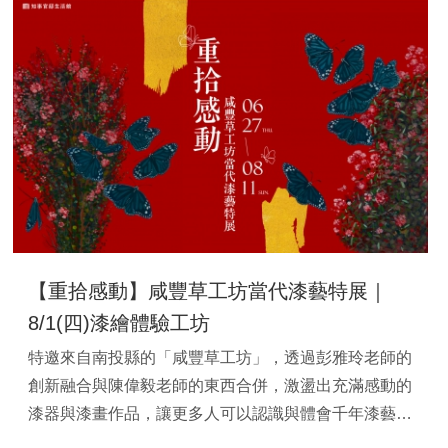
商，共同響應的紡織市集。
【重拾感動】咸豐草工坊當代漆藝特展｜
8/1(四)漆繪體驗工坊
特邀來自南投縣的「咸豐草工坊」，透過彭雅玲老師的
創新融合與陳偉毅老師的東西合併，激盪出充滿感動的
漆器與漆畫作品，讓更多人可以認識與體會千年漆藝的
精緻工法。