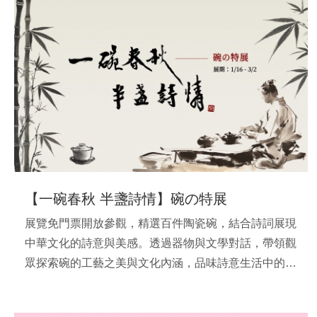
【一碗春秋 半盞詩情】碗の特展
展覽免門票開放參觀，精選百件陶瓷碗，結合詩詞展現
中華文化的詩意與美感。透過器物與文學對話，帶領觀
眾探索碗的工藝之美與文化內涵，品味詩意生活中的深
刻哲思。