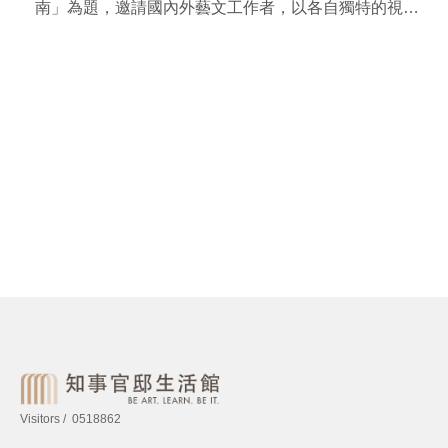
南」為題，邀請國內外藝文工作者，以各自獨特的視角
和風格、不同的媒材和形式，表達對臺灣和臺南的祝福
與支持，透過全世界和臺灣藝文工作者們的祝福作品成
為了連結人們心靈的紐帶，全球各地區捎來滿滿祝福，
讓大家共同分享藝術所帶來的喜悅和感動。
Visitors
0518862