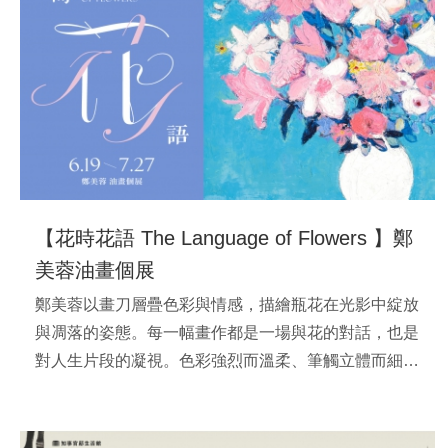
【花時花語 The Language of Flowers 】鄭
美蓉油畫個展
鄭美蓉以畫刀層疊色彩與情感，描繪瓶花在光影中綻放
與凋落的姿態。每一幅畫作都是一場與花的對話，也是
對人生片段的凝視。色彩強烈而溫柔、筆觸立體而細
膩，邀你走進《花時花語》，在無聲的花語裡尋回內心
柔軟的風景。