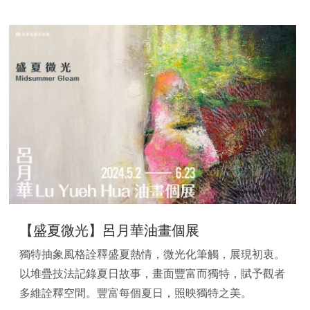
【盛夏微光】呂月華油畫個展
獨特抽象風格詮釋盛夏熱情，微光化筆觸，展現初衷。
以堆疊技法記錄夏日故事，畫面豐富而獨特，賦予觀者
多維詮釋空間。豐富每個夏日，照映獨特之美。