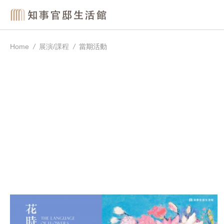
Home
展演/課程
當期活動
當
期
活
動