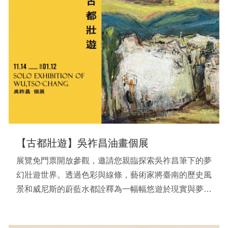
【古都壯遊】吳祚昌油畫個展
展覽免門票開放參觀，邀請您親臨探索吳祚昌筆下的夢
幻壯遊世界。透過色彩與線條，藝術家將臺南的歷史風
景和威尼斯的蔚藍水都詮釋為一幅幅悠遊於現實與夢境
之間的畫作，邀請您走進他的創作之旅。