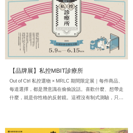
【品牌展】私控MBIT診療所
Out of Ctrl 私控選物 × MRLC 期間限定展｜每件商品、
每道選擇，都是潛意識在偷偷說話。喜歡什麼、想帶走
什麼，就是你性格的反射鏡。這裡沒有制式測驗，只有
一場怪誕的自我探索之旅：用喜歡的東西，撞見不一樣
的自己！