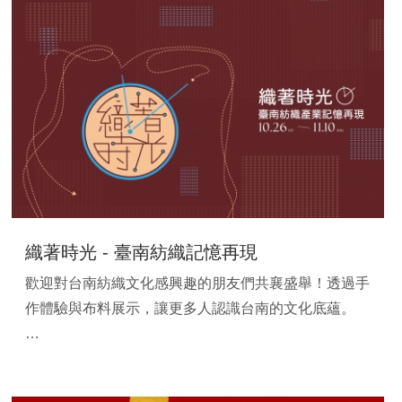
織著時光 - 臺南紡織記憶再現
歡迎對台南紡織文化感興趣的朋友們共襄盛舉！透過手
作體驗與布料展示，讓更多人認識台南的文化底蘊。
✨ 織事集 是由台南織事團隊自發的紡織主題活動，串
連台南的紡織同業、校園服飾科系、創作品牌及材料廠