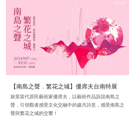
【南島之聲．繁花之城】優席夫台南特展
旅英當代原民藝術家優席夫，以藝術作品訴說南島之
聲，引領觀者感受文化交融中的歲月詩意，感受南島之
聲與繁花之城的交響！