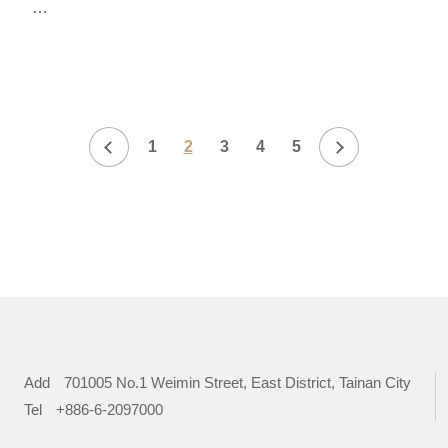
13:30 政宗汝窯茶體驗
14:00 專題演講
15:20 冰裂青瓷及政宗汝窯商品發表
15:50 商品秀及下午茶
1
2
3
4
5
Add
701005 No.1 Weimin Street, East District, Tainan City
Tel
+886-6-2097000