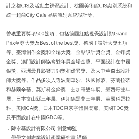
計之都CIS及活動主視覺設計、桃園美術館CIS識別系統和
統一超商City Cafe 品牌識別系統設計等。
曾獲重要獎項500餘項，包括德國紅點視覺設計類Grand
Prix至尊大獎及Best of the best獎、德國iF設計大獎五項
等、臺灣創作金獎和全場大獎、金點設計獎金獎、金蝶獎
金獎、澳門設計師協會雙年展全場金獎、平面設計在中國
銀獎、亞洲最具影響力銅獎和優異獎、及大中華傑出設計
師大獎等。作品多次入選波蘭華沙、法國肖蒙、芬蘭拉蒂
和赫爾辛基、莫斯科金鋒獎、芝加哥雙年展、墨西哥雙年
展、日本富山縣三年展、伊朗德黑蘭三年展、美國科羅拉
科、美國CA獎、日本TDC東京字體俱樂部、美國TDC獎
及平面設計在中國GDC等。
．陳永基設計有限公司 創意總監
．學學文創志業設計產業研究室 講師