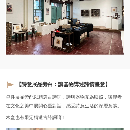
【詩意展品旁白：讓器物講述詩情畫意】
每件展品旁配以精選古詩詞，詩與器物互為映照，讓觀者
在文化之美中展開心靈對話，感受詩意生活的深層意義。
木盒也有限定精選古詩詞唷！