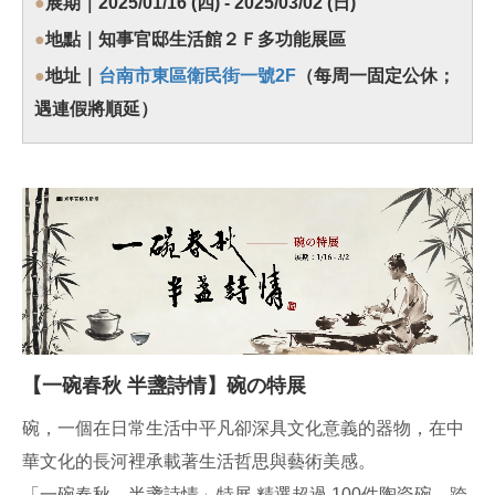
●
展期｜2025/01/16 (四) - 2025/03/02 (日)
●
地點｜知事官邸生活館２Ｆ多功能展區
●
地址｜
台南市東區衛民街一號2F
（每周一固定公休；
遇連假將順延）
【一碗春秋 半盞詩情】碗の特展
碗，一個在日常生活中平凡卻深具文化意義的器物，在中
華文化的長河裡承載著生活哲思與藝術美感。
「一碗春秋，半盞詩情」特展 精選超過 100件陶瓷碗，跨