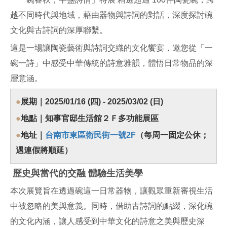
越不同時代與地域，藉由器物與詩詞的對話，深度探討碗
文化與古詩詞的深厚聯繫。
這是一場讓陶瓷藝術與詩詞交織的文化饗宴，邀您從「一
碗一詩」中感受中華傳統的詩意雅韻，體悟日常物品的深
層意涵。
●
展期｜2025/01/16 (四) - 2025/03/02 (日)
●
地點｜知事官邸生活館２Ｆ多功能展區
●
地址｜
台南市東區衛民街一號2F
（每周一固定公休；
遇連假將順延）
歷史與當代的交融 體驗生活美學
本次展覽旨在透過碗這一日常器物，讓觀眾重新審視生活
中被忽略的美與意義。同時，借助古詩詞的點綴，深化碗
的文化內涵，讓人感受到中華文化的詩意之美與歷史深