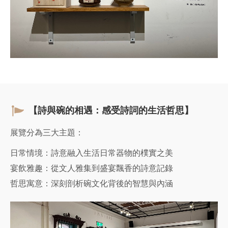
【詩與碗的相遇：感受詩詞的生活哲思】
展覽分為三大主題：
日常情境：詩意融入生活日常器物的樸實之美
宴飲雅趣：從文人雅集到盛宴飄香的詩意記錄
哲思寓意：深刻剖析碗文化背後的智慧與內涵