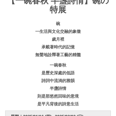
【一碗春秋 半盞詩情】碗の
特展
碗
一生活與文化交融的象徵
歲月裡
承載著時代的記憶
無聲地詮釋著工藝的精髓
一碗春秋
是歷史深處的低語
詩詞中流淌的雅韻
半盞詩情
則是那悠然回味的意境
是平凡背後的詩意生活