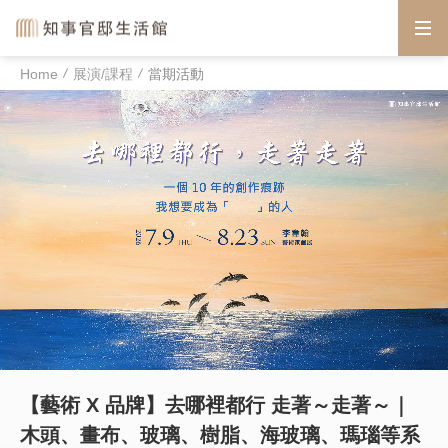
Home
展演/課程
當期活動
【藝術 X 品牌】去哪裡都行 走著～走著～｜
木頭、畫布、玻璃、樹脂、海玻璃、瑪瑙等系