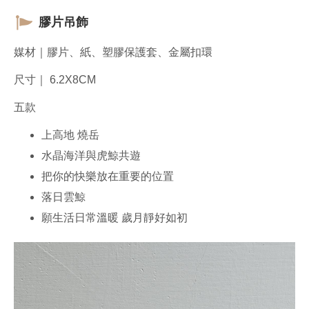
膠片吊飾
媒材｜膠片、紙、塑膠保護套、金屬扣環
尺寸｜ 6.2X8CM
五款
上高地 燒岳
水晶海洋與虎鯨共遊
把你的快樂放在重要的位置
落日雲鯨
願生活日常溫暖 歲月靜好如初