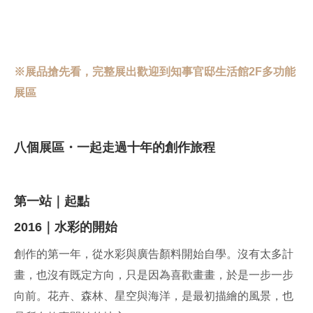
※展品搶先看，完整展出歡迎到知事官邸生活館2F多功能
展區
八個展區・一起走過十年的創作旅程
第一站｜起點
2016｜水彩的開始
創作的第一年，從水彩與廣告顏料開始自學。沒有太多計
畫，也沒有既定方向，只是因為喜歡畫畫，於是一步一步
向前。花卉、森林、星空與海洋，是最初描繪的風景，也