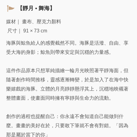
【靜月 • 舞海】
媒材｜ 畫布、壓克力顏料
尺寸｜ 91 × 73 cm
海豚與鯨魚給人的感覺截然不同。海豚是活潑、自由、享
受大海的身影；鯨魚則帶來安定與沉穩的力量感。
這件作品原本只想單純描繪一輪月光映照著平靜海面，但
隨著創作時間推移，靈感逐漸轉變，於是加入了在海中快
樂嬉戲的海豚。立體的月亮靜靜懸浮其上，沉穩地映襯著
整體畫面，使畫面同時擁有寧靜與生命力的流動。
創作的過程也提醒自己：你永遠不會知道自己能做到什
麼。畫畫的美好在於，只要敢下筆就不會有對錯。「因為
那是屬於當下的你」