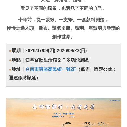
看見了不同的風景，也遇見了不同的自己。
十年前，從一張紙、一支筆、一盒顏料開始，
慢慢走進木頭、畫布、環氧樹脂、玻璃、海玻璃與瑪瑙的
創作世界。
●
展期｜2026/07/09(四)-2026/08/23(日)
●
地點｜知事官邸生活館２Ｆ多功能展區
●
地址｜
台南市東區衛民街一號2F
（每周一固定公休；
遇連假將順延）