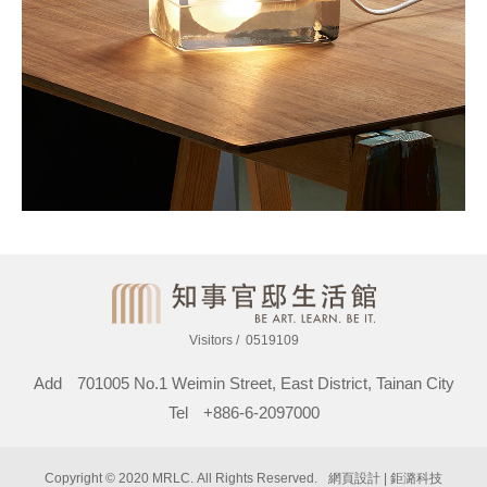
Visitors
0519109
Add
701005 No.1 Weimin Street, East District, Tainan City
Tel
+886-6-2097000
Copyright © 2020 MRLC. All Rights Reserved.
網頁設計
| 鉅潞科技