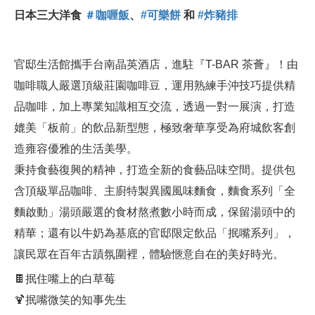
日本三大洋食
＃咖喱飯
、
#可樂餅
和
#炸豬排
官邸生活館攜手台南晶英酒店，進駐『T-BAR 茶薈』！由
咖啡職人嚴選頂級莊園咖啡豆，運用熟練手沖技巧提供精
品咖啡，加上專業知識相互交流，透過一對一展演，打造
媲美「板前」的飲品新型態，極致奢華享受為府城飲客創
造雍容優雅的生活美學。
秉持食藝復興的精神，打造全新的食藝品味空間。提供包
含頂級單品咖啡、主廚特製異國風味麵食，麵食系列「全
麵啟動」湯頭嚴選的食材熬煮數小時而成，保留湯頭中的
精華；還有以牛奶為基底的官邸限定飲品「抿嘴系列」，
讓民眾在百年古蹟氛圍裡，體驗愜意自在的美好時光。
🍫抿住嘴上的白草莓
🍹抿嘴微笑的知事先生