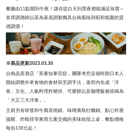
餐廳由11點開到午夜！讓你從白天到黑夜都能滿足味蕾～
首席調酒師以茶為基底調製獨具台南風味與昭和氛圍的質
感調酒！
※菜品更新2023.03.30
台南晶英酒店「茶薈知事官邸」團隊考究這個時期日本人
開始調整外來食物的食材與烹調手法，進而內化成「洋
食」文化，人氣料理炸豬排、可樂餅以及咖哩飯被統稱為
「大正三大洋食」。
主廚另有研發和牛壽喜燒鍋、味噌廣島牡蠣鍋、點心炸唐
揚雞、炸蝦排等東西元素交織的美味吮指上桌，餐點價格
每份138元起！