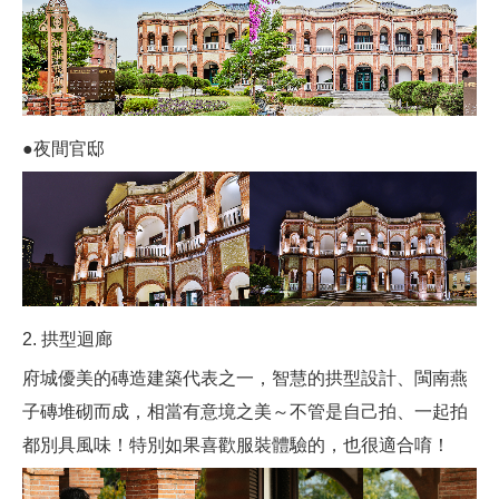
●夜間官邸
2. 拱型迴廊
府城優美的磚造建築代表之一，智慧的拱型設計、閩南燕
子磚堆砌而成，相當有意境之美～不管是自己拍、一起拍
都別具風味！特別如果喜歡服裝體驗的，也很適合唷！