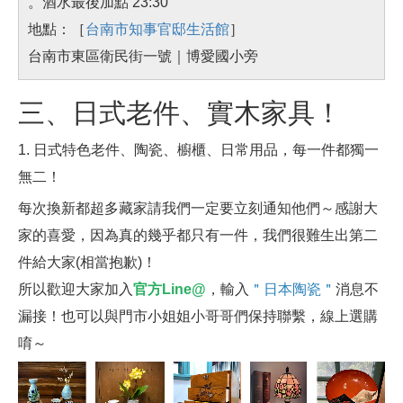
。酒水最後加點 23:30
地點：［
台南市知事官邸生活館
］
台南市東區衛民街一號｜博愛國小旁
三、日式老件、實木家具！
1. 日式特色老件、陶瓷、櫥櫃、日常用品，每一件都獨一
無二！
每次換新都超多藏家請我們一定要立刻通知他們～感謝大
家的喜愛，因為真的幾乎都只有一件，我們很難生出第二
件給大家(相當抱歉)！
所以歡迎大家加入
官方Line@
，輸入
＂日本陶瓷＂
消息不
漏接！也可以與門市小姐姐小哥哥們保持聯繫，線上選購
唷～