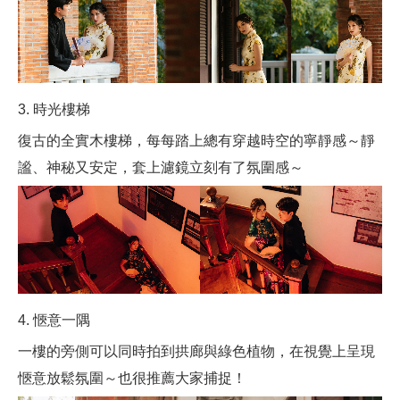
3. 時光樓梯
復古的全實木樓梯，每每踏上總有穿越時空的寧靜感～靜
謐、神秘又安定，套上濾鏡立刻有了氛圍感～
4. 愜意一隅
一樓的旁側可以同時拍到拱廊與綠色植物，在視覺上呈現
愜意放鬆氛圍～也很推薦大家捕捉！