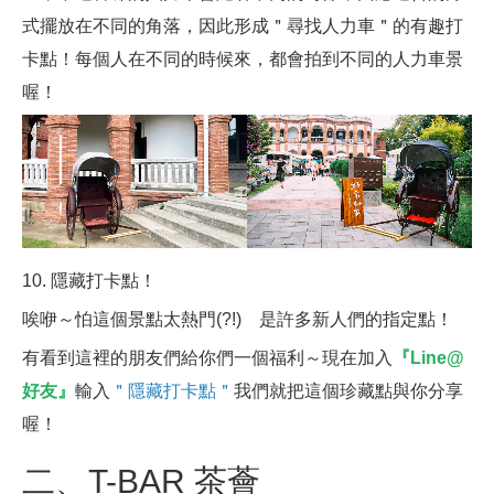
式擺放在不同的角落，因此形成＂尋找人力車＂的有趣打
卡點！每個人在不同的時候來，都會拍到不同的人力車景
喔！
10. 隱藏打卡點！
唉咿～怕這個景點太熱門(?!) 是許多新人們的指定點！
有看到這裡的朋友們給你們一個福利～現在加入
『
Line@
好友
』
輸入
＂隱藏打卡點＂
我們就把這個珍藏點與你分享
喔！
二、T-BAR 茶薈