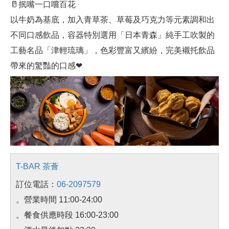
🥛抿嘴一口嚐百花
以牛奶為基底，加入青草茶、草莓及巧克力等元素調和出
不同口感飲品，容器特別選用「日本青森」純手工吹製的
工藝名品「津輕琉璃」，色彩豐富又繽紛，完美襯托飲品
帶來的驚豔的口感❤
T-BAR 茶薈
訂位電話：
06-2097579
。營業時間 11:00-24:00
。餐食供應時段 16:00-23:00