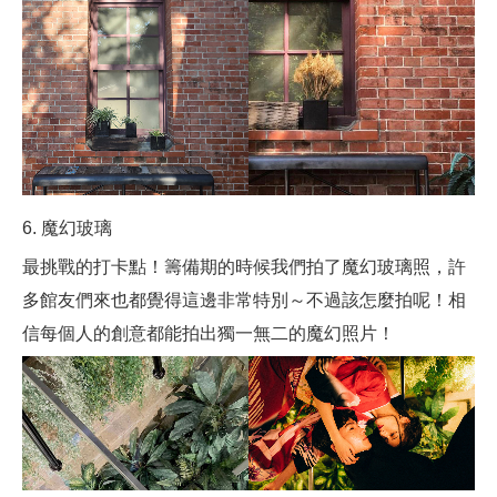
6. 魔幻玻璃
最挑戰的打卡點！籌備期的時候我們拍了魔幻玻璃照，許
多館友們來也都覺得這邊非常特別～不過該怎麼拍呢！相
信每個人的創意都能拍出獨一無二的魔幻照片！