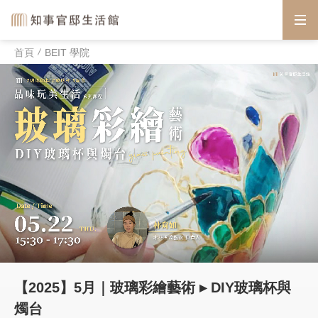
首頁
BEIT 學院
【2025】5月｜玻璃彩繪藝術 ▸ DIY玻璃杯與
燭台