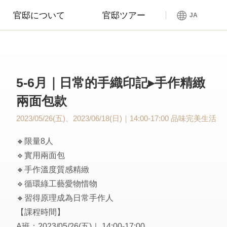
官邸について
官邸ツアー
JA
5-6月｜日常的手織印記▸手作精緻
兩面包款
2023/05/26(五)、2023/06/18(日)｜14:00-17:00
品味完美生活
🔸限量8人
🔹實用兩面包
🔸手作溫度質感精緻
🔹循環綠工藝愛物惜物
🔸習得原理成為日常手作人
【課程時間】
A班：2023/05/26(五)｜ 14:00-17:00