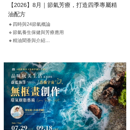
【2026】8月｜節氣芳療，打造四季專屬精
油配方
🔸四時與24節氣概論
🔹節氣養生保健與芳療應用
🔸精油聞香與介紹
🔹完成四時調油DIY，帶回10ML*4瓶調油
【 課程時間】
2026/08/14(五)｜15:30-17:30
原價$3,000
【官邸限定】$1,680/人（兩人同行$1,600/人）
【早鳥優惠價】 $1,500/人
**費用含講師材料，可帶回4瓶10ml調油