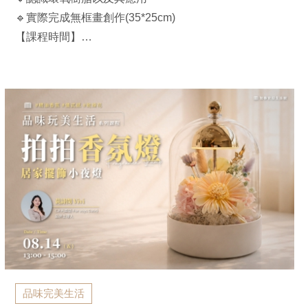
🔹實際完成無框畫創作(35*25cm)
【課程時間】
A班：2026/07/29(三)｜ 14:00-17:00
B班：2026/09/18(五)｜ 14:00-17:00
【官邸限定】$2,880/人（兩人同行$2,800/人）
*可選擇【主題】：蔚藍海洋、浩瀚宇宙 (如有特殊需求
可直接備註)
*含材料講師費、工具、顏料、無框畫(35*25cm)
*課前以E-MAIL通知上課，不電話通知
品味完美生活