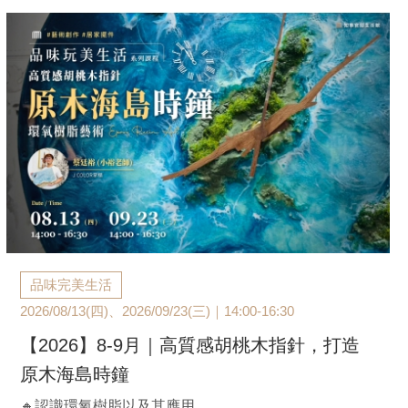
2020.12.31
［元旦公告］元旦正常營業，2021/01/08(五) 內部修
繕，休館一日。
2020.11.25
［休館公告］本周四11/26 10:00-22:00，全館因內部教
育訓練，將休館一日。明日起恢復10:00-22:00為您服
務。
2020.10.25
生活美學新場域，知事官邸生活館將於11/08正式營運
品味完美生活
2026/08/13(四)、2026/09/23(三)｜14:00-16:30
【2026】8-9月｜高質感胡桃木指針，打造
原木海島時鐘
🔸認識環氧樹脂以及其應用