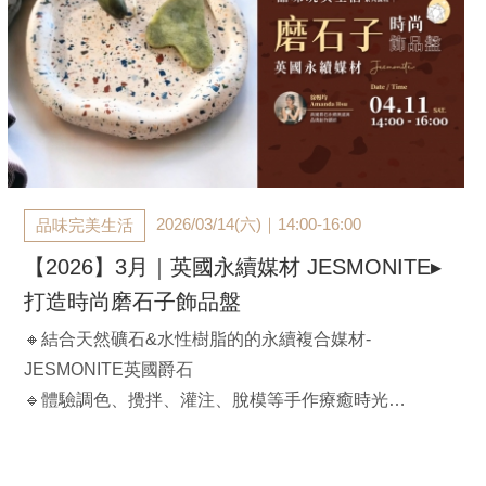
2026/03/14(六)｜14:00-16:00
品味完美生活
【2026】3月｜英國永續媒材 JESMONITE▸
打造時尚磨石子飾品盤
🔸結合天然礦石&水性樹脂的的永續複合媒材-
JESMONITE英國爵石
🔹體驗調色、攪拌、灌注、脫模等手作療癒時光
🔸製作專屬飾品盤結合水磨石技法
【課程時間】