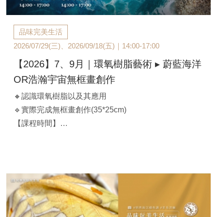
品味完美生活
2026/07/29(三)、2026/09/18(五)｜14:00-17:00
【2026】7、9月｜環氧樹脂藝術 ▸ 蔚藍海洋
OR浩瀚宇宙無框畫創作
🔸認識環氧樹脂以及其應用
🔹實際完成無框畫創作(35*25cm)
【課程時間】
A班：2026/07/28(三)｜ 14:00-17:00
B班：2026/09/18(五)｜ 14:00-17:00
【官邸限定】$2,880/人（兩人同行$2,800/人）
*可選擇【主題】：蔚藍海洋、浩瀚宇宙 (如有特殊需求
可直接備註)
*含材料講師費、工具、顏料、無框畫(35*25cm)