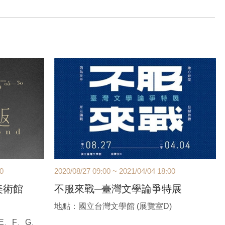
2026/03/14(六)｜ 14:00-16:00
【官邸限定】$1,980/人（兩人同行$1,900/人）
*含材料講師費、工具、顏料、爵石&水磨石飾品盤
**課前以E-MAIL通知上課，不另行電話通知
00
2020/08/27 09:00 ~ 2021/04/04 18:00
美術館
不服來戰─臺灣文學論爭特展
地點：國立台灣文學館 (展覽室D)
E、F、G、