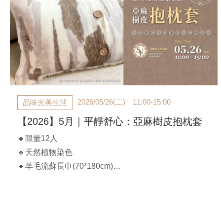
費用含頭療梳、紓壓油、按摩油碟子
*課前以E-MAIL通知上課，不另行電話通知
2026/05/26(二)｜11:00-15:00
品味完美生活
【2026】5月｜平靜舒心：亞麻樹皮抱枕套
🔸限量12人
🔹天然植物染色
🔸羊毛流蘇長巾(70*180cm)
🔹一次染出明亮款色&咖啡鐵灰內斂色
【課程時間】
2026/05/19(二)｜ 11:00-15:00