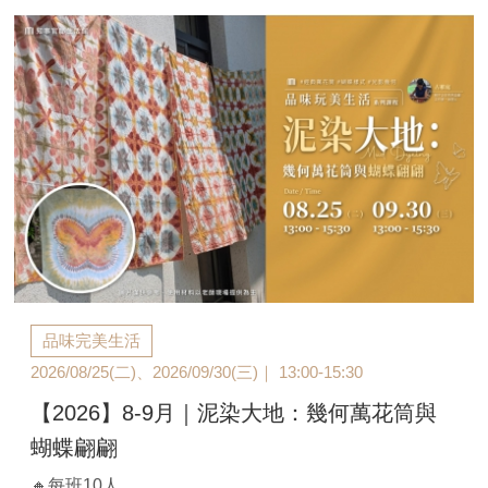
品味完美生活
2026/08/25(二)、2026/09/30(三)｜ 13:00-15:30
【2026】8-9月｜泥染大地：幾何萬花筒與
蝴蝶翩翩
🔸每班10人