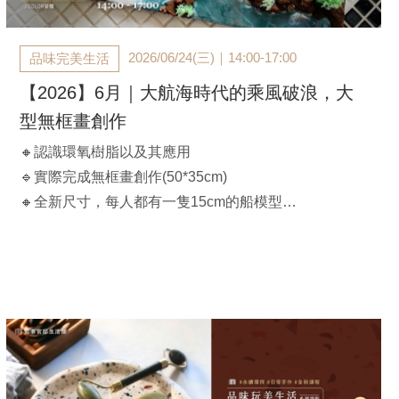
2026/06/24(三)｜14:00-17:00
品味完美生活
【2026】6月｜大航海時代的乘風破浪，大
型無框畫創作
🔸認識環氧樹脂以及其應用
🔹實際完成無框畫創作(50*35cm)
🔸全新尺寸，每人都有一隻15cm的船模型
【課程時間】
2026/06/24(三)｜ 14:00-17:00
【官邸限定】$3,680/人（兩人同行$3,600/人）
*含材料講師費、工具、顏料、無框畫(50*35cm)、宅配
費用
**課前以E-MAIL通知上課，不另行電話通知