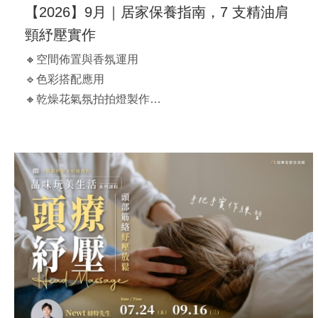
【2026】9月｜居家保養指南，7 支精油肩
頸紓壓實作
🔸空間佈置與香氛運用
🔹色彩搭配應用
🔸乾燥花氣氛拍拍燈製作
🔹完成10ml空間香氛噴霧
【 課程時間】
2026/08/14(五)｜13:00-15:00
原價$3,500
【官邸限定】$1,980/人（兩人同行$1,900/人）
【早鳥優惠價】 $1,800/人
**費用含氣氛拍拍燈、10ml空間香氛噴霧