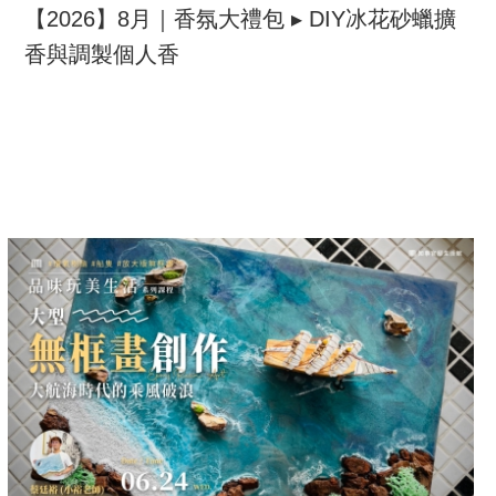
【2026】8月｜香氛大禮包 ▸ DIY冰花砂蠟擴
香與調製個人香