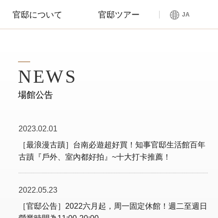
官邸について
官邸ツアー
JA
NEWS
場館公告
2023.02.01
［最浪漫古蹟］台南必遊超好買！知事官邸生活館百年
古蹟『戶外、室內都好拍』~十大打卡推薦！
2022.05.23
［官邸公告］2022六月起，周一固定休館！週二至週日