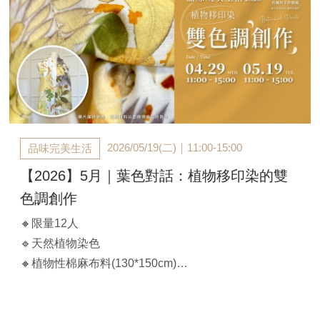
*課前以E-MAIL通知上課，不電話通知
2026/05/19(二)｜11:00-15:00
品味完美生活
【2026】5月｜葉色對話：植物移印染的雙
色調創作
🔸限量12人
🔹天然植物染色
🔸植物性棉麻布料(130*150cm)
🔹多用途：圍巾、披肩、上衣、桌布等
【課程時間】