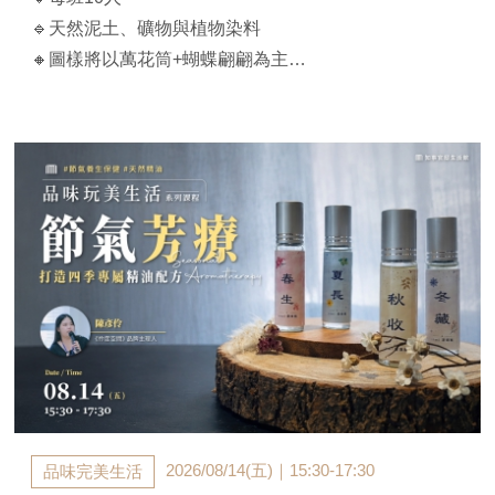
🔹天然泥土、礦物與植物染料
🔸圖樣將以萬花筒+蝴蝶翩翩為主
🔸無化學染劑，與自然共創
🔹棉方巾、棉長巾各1條(70*70cm + 60*120cm)
【課程時間】
A：2026/08/25(二)｜ 13:00-15:30
B：2026/09/30(三)｜ 13:00-15:30
【官邸限定】$2,380/人（兩人同行$2,300/人）
**費用含染料、器具和棉方巾、棉長巾各1條
**課前以E-MAIL通知上課，不另行電話通知
2026/08/14(五)｜15:30-17:30
品味完美生活