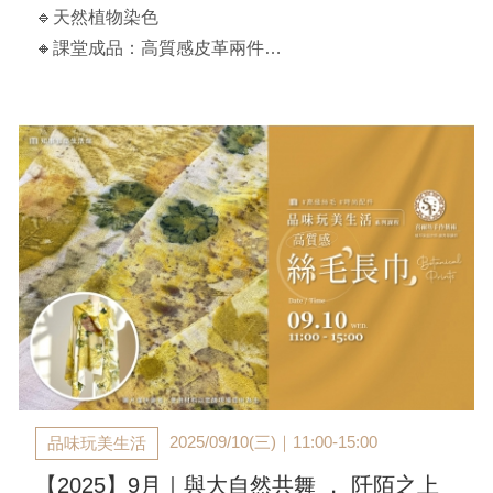
🔹天然植物染色
🔸課堂成品：高質感皮革兩件
🔹課程可後製成小包、配件等
【課程時間】
2025/10/22(三)｜ 11:00-15:00
【官邸限定】$2,980/人（兩人同行$2,900/人）
**費用含花材、皮革兩件25*30cm
**部分皮革有可能是不規則狀
**印染的植物以當天提供為主
2025/09/10(三)｜11:00-15:00
品味玩美生活
【2025】9月｜與大自然共舞 ， 阡陌之上