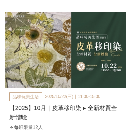
A班：2025/11/13(四)｜ 14:00-16:30
B班：2025/12/04(四)｜ 14:00-16:30
【官邸限定】$2,880/人（兩人同行$2,800/人）
*含材料講師費、工具、顏料、無框畫(35*25cm)
**課前以E-MAIL通知上課，不另行電話通知
***如遇颱風假，本館依循地方政府頒布之停止上班
課，轉班或退費將另行於工作日聯繫
2025/10/22(三)｜11:00-15:00
品味玩美生活
【2025】10月｜皮革移印染 ▸ 全新材質全
新體驗
🔸每班限量12人