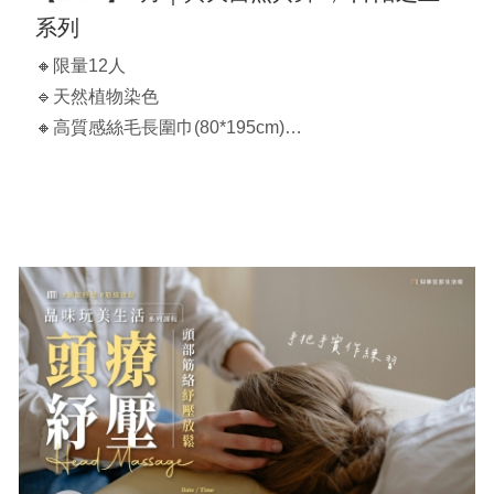
系列
🔸限量12人
🔹天然植物染色
🔸高質感絲毛長圍巾(80*195cm)
🔹多用途：圍巾、披肩、配件
【課程時間】
2025/09/10(三)｜ 11:00-15:00
**費用含花材、器具和圍巾乙條
**印染的植物以當天提供為主