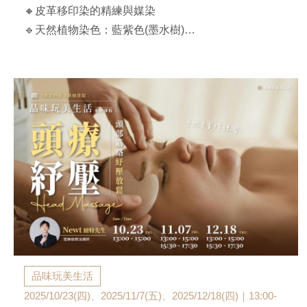
🔸皮革移印染的精練與媒染
🔹天然植物染色：藍紫色(墨水樹)
🔸進階操作四種方式
【課程時間】
2025/12/26(五)｜ 11:00-15:00
【官邸限定】$3,680/人（兩人同行$3,600/人）
**費用含花材、皮革兩件25*30cm
**部分皮革有可能是不規則狀
**印染的植物以當天提供為主
**課前以E-MAIL通知上課，不另行電話通知
品味玩美生活
2025/10/23(四)、2025/11/7(五)、2025/12/18(四)｜13:00-