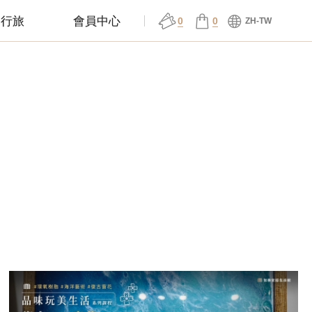
邸行旅
會員中心
0
0
ZH-TW