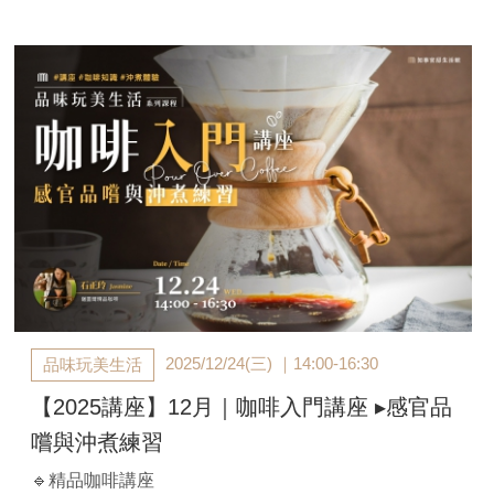
A班：2025/10/31(五)｜ 14:00-16:00
B班：2025/11/20(四)｜ 14:00-16:00
【官邸限定】$1,980/人（兩人同行$1,900/人）
**費用含材料講師費、工具、顏料、復古窗花
(24*24cm)、加贈原木杯墊*1
**成品無法當天帶回
**課前以E-MAIL通知上課，不另行電話通知
2025/12/24(三) ｜14:00-16:30
品味玩美生活
【2025講座】12月｜咖啡入門講座 ▸感官品
嚐與沖煮練習
🔹精品咖啡講座