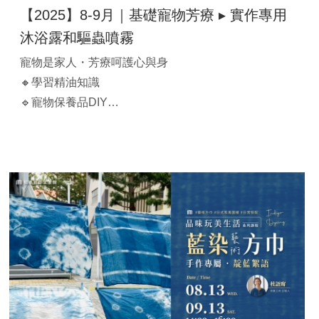
【2025】8-9月｜基礎寵物芳療 ▸ 實作專用
沐浴露和驅蟲噴霧
寵物是家人・芳療呵護心與身
🔸學習精油知識
🔹寵物保養品DIY
🔸調製寵物專用沐浴露250ml
🔹調製寵物專用驅蟲噴霧30ml
【 課程時間】
A班：2025/08/28(四)｜14:00-16:00
B班：2025/09/20(六)｜14:00-16:00
原價$3,000
【官邸限定】$1,680/人（兩人同行$1,600/人）