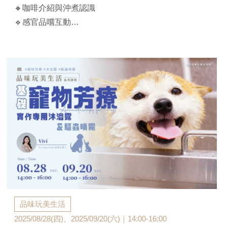
🔸咖啡介紹與沖煮認識
🔹感官品嚐互動
🔸沖煮體驗
🔹每人可獲得精品濾掛式咖啡乙盒
【講座時間】
2025/12/24(三)｜14:00-16:30
原價$3,200
【官邸限定】$750/人（兩人同行$700/人）
**10人開班，16人滿班
**課前以E-MAIL通知上課，不另行電話通知
品味玩美生活
2025/08/28(四)、2025/09/20(六)｜14:00-16:00