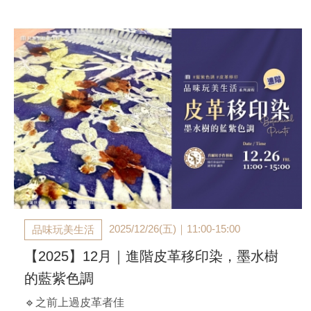
【課程時間】
A班：2025/11/29(六)｜ 14:00-17:00
B班：2025/12/06(六)｜ 14:00-17:00
【官邸限定】$1,980/人（兩人同行$1,900/人）
*含材料講師費、工具、進口諾貝松聖誕樹(18cm左右
高)
**課前以E-MAIL通知上課，不另行電話通知
2025/12/26(五)｜11:00-15:00
品味玩美生活
【2025】12月｜進階皮革移印染，墨水樹
的藍紫色調
🔹之前上過皮革者佳