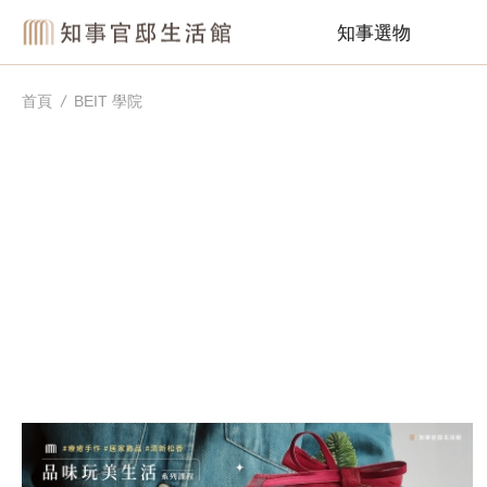
知事選物
首頁
BEIT 學院
B
E
I
T
學
院