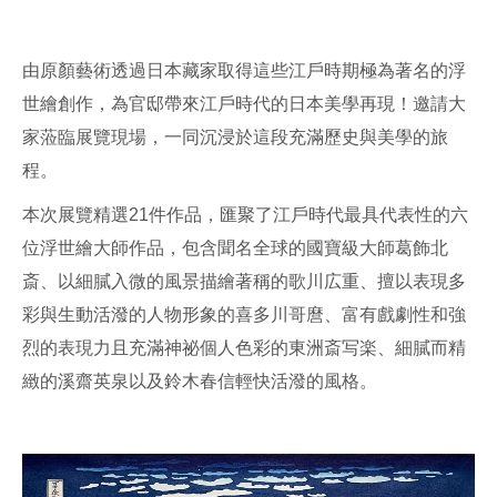
由原顏藝術透過日本藏家取得這些江戶時期極為著名的浮
世繪創作，為官邸帶來江戶時代的日本美學再現！邀請大
家蒞臨展覽現場，一同沉浸於這段充滿歷史與美學的旅
程。
本次展覽精選21件作品，匯聚了江戶時代最具代表性的六
位浮世繪大師作品，包含聞名全球的國寶級大師葛飾北
斎、以細膩入微的風景描繪著稱的歌川広重、擅以表現多
彩與生動活潑的人物形象的喜多川哥麿、富有戲劇性和強
烈的表現力且充滿神祕個人色彩的東洲斎写楽、細膩而精
緻的溪齋英泉以及鈴木春信輕快活潑的風格。