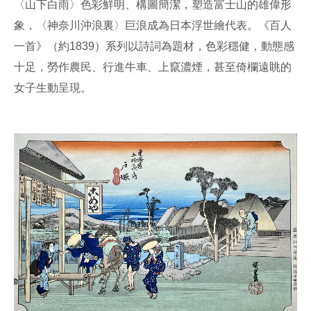
〈山下白雨〉色彩鮮明、構圖簡潔，塑造富士山的雄偉形
象，〈神奈川沖浪裏〉巨浪成為日本浮世繪代表。《百人
一首》（約1839）系列以詩詞為題材，色彩穩健，動態感
十足，勞作農民、行進牛車、上竄濃煙，甚至倚欄遠眺的
女子生動呈現。