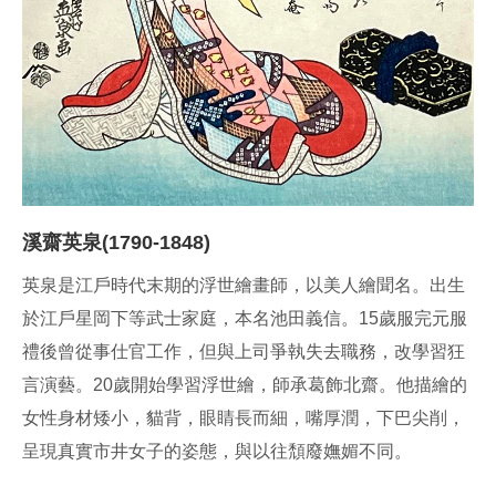
溪齋英泉(1790-1848)
英泉是江戶時代末期的浮世繪畫師，以美人繪聞名。出生
於江戶星岡下等武士家庭，本名池田義信。15歲服完元服
禮後曾從事仕官工作，但與上司爭執失去職務，改學習狂
言演藝。20歲開始學習浮世繪，師承葛飾北齋。他描繪的
女性身材矮小，貓背，眼睛長而細，嘴厚潤，下巴尖削，
呈現真實市井女子的姿態，與以往頹廢嫵媚不同。