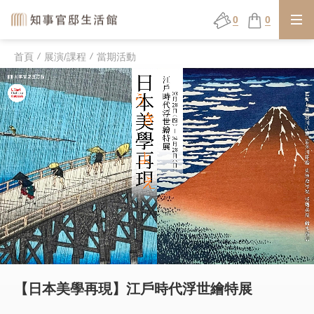
0
0
首頁
展演/課程
當期活動
【日本美學再現】江戶時代浮世繪特展