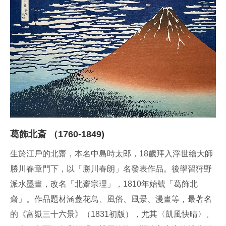
葛飾北斎 （1760-1849)
生於江戶的北齋，本名中島時太郎，18歲拜入浮世繪大師
勝川春章門下，以「勝川春朗」名發表作品。後學習狩野
派水墨畫，改名「北齋宗理」，1810年始號「葛飾北
齋」。作品題材涵蓋花鳥、風俗、風景、漫畫等，最著名
的《富嶽三十六景》（1831初版），尤其〈凱風快晴〉、