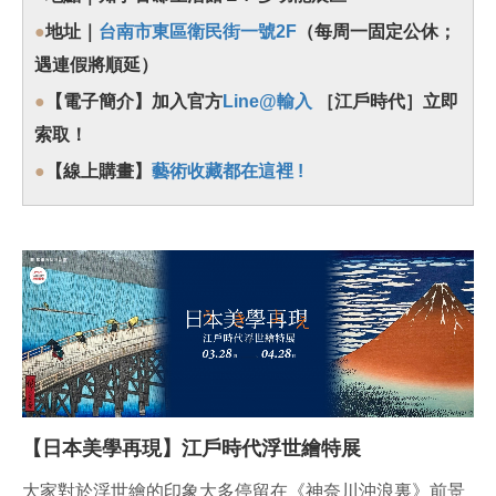
●
地址｜
台南市東區衛民街一號2F
（每周一固定公休；
遇連假將順延）
●
【電子簡介】加入官方
Line@輸入
［江戶時代］立即
索取！
●
【線上購畫】
藝術收藏都在這裡 !
【日本美學再現】江戶時代浮世繪特展
大家對於浮世繪的印象大多停留在《神奈川沖浪裏》前景