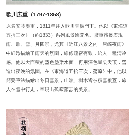
歌川広重（1797-1858)
原名安藤廣重，1811年拜入歌川豐廣門下。他以《東海道
五拾三次》（約1833）系列風景繪聞名。廣重擅長表現
雨、雁、雪、月四景，尤其《近江八景之內．唐崎夜雨》
中細緻描繪了雨天的氛圍，線條疏密有致，給人一種清冷
感。他以大面積的藍色塗染水面，再用深色暈染天頂，營
造出夜晚的氛圍。在《東海道五拾三次．蒲原》中，他以
簡要筆法描繪出冬日雪景，山嶺、樹木皆被積雪覆蓋，旅
人在雪中行走，呈現出孤寂蕭瑟的美景。