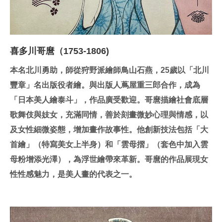
喜多川哥麿（1753-1806)
本名北川勇助，師從狩野派繪師鳥山石燕，25歲以「北川
豐章」名出版役者繪。與出版人蔦屋重三郎合作，成為
「日本美人繪泰斗」，作品廣受歡迎。哥麿描繪社會底層
歌舞伎與妓女，充滿同情，善於刻畫微妙心理與情感，以
及女性細微姿態，增加畫作故事性。他創新技法包括「大
首繪」（特寫美女上半身）和「雲母摺」（套色中加入雲
母粉增添光澤），為浮世繪帶來革新。哥麿的作品展現女
性性感魅力，是美人畫的代表之一。