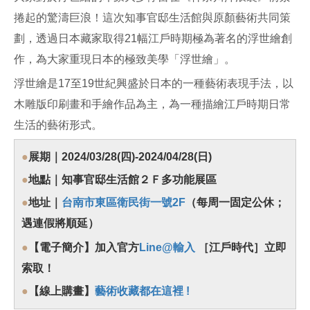
捲起的驚濤巨浪！這次知事官邸生活館與原顏藝術共同策
劃，透過日本藏家取得21幅江戶時期極為著名的浮世繪創
作，為大家重現日本的極致美學「浮世繪」。
浮世繪是17至19世紀興盛於日本的一種藝術表現手法，以
木雕版印刷畫和手繪作品為主，為一種描繪江戶時期日常
生活的藝術形式。
●
展期｜2024/03/28(四)-2024/04/28(日)
●
地點｜知事官邸生活館２Ｆ多功能展區
●
地址｜
台南市東區衛民街一號2F
（每周一固定公休；
遇連假將順延）
●
【電子簡介】加入官方
Line@輸入
［江戶時代］立即
索取！
●
【線上購畫】
藝術收藏都在這裡 !