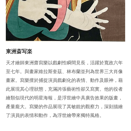
東洲斎写楽
天才繪師東洲齋寫樂以戲劇性瞬間見長，活躍於寬政六年
至七年。與畫家維拉斯奎茲、林布蘭並列為世界三大肖像
畫家。寫樂擅於捕捉演員戲劇化的表情、動作及眼神，藉
此展現其心理狀態，充滿誇張藝術性卻又寫實。他的役者
繪類似現代的明星海報，是浮世繪中具廣告效果的版畫，
產量龐大。寫樂的作品展現了其敏銳的觀察力，深刻描繪
了演員的表情和動作，為浮世繪帶來獨特風格。