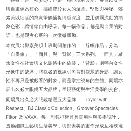
「轉身」是一種姿態，也是一種心境的改變。展覽以女性
與自畫像為核心，描繪屬於女人的溫柔、堅韌與神秘。鄭
素美以細膩的寫實筆觸捕捉情感深度，並用偶爾流動的抽
象色彩，讓情緒自由呼吸。每一幅作品，都是與自我的對
話，也是觀者心底的一次微微顫動。
本次展出鄭素美碩士班期間創作的二十餘幅作品，分為
「自畫像」、「面具」與「背影」三大系列。「面具」聚
焦女性在社會與文化脈絡中的偽裝，「背影」則轉向女性
形象中的缺席，將觀者的視線引向背對觀眾的身影，讓女
性不再只是被觀看的對象，而是掌控視角的主體。同場亦
展出久必大眼鏡五大品牌，呈現藝術與生活美學的交會。
同場展出久必大眼鏡精選五大品牌——Taylor with
Respect、BJ Classic Collection、Groover Spectacles、
Filton 及 VAVA。每一副鏡框皆兼具實用性與美學設計，
透過細膩工藝與生活美學，與鄭素美的畫作形成互相映襯