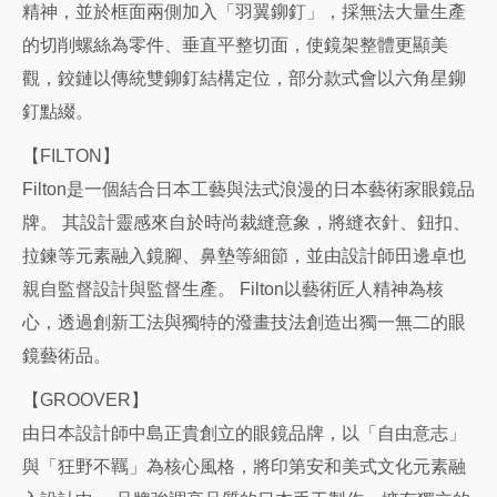
精神，並於框面兩側加入「羽翼鉚釘」，採無法⼤量⽣產
的切削螺絲為零件、垂直平整切⾯，使鏡架整體更顯美
觀，鉸鏈以傳統雙鉚釘結構定位，部分款式會以六⾓星鉚
釘點綴。
【FILTON】
Filton是一個結合日本工藝與法式浪漫的日本藝術家眼鏡品
牌。 其設計靈感來自於時尚裁縫意象，將縫衣針、鈕扣、
拉鍊等元素融入鏡腳、鼻墊等細節，並由設計師田邊卓也
親自監督設計與監督生產。 Filton以藝術匠人精神為核
心，透過創新工法與獨特的潑畫技法創造出獨一無二的眼
鏡藝術品。
【GROOVER】
由日本設計師中島正貴創立的眼鏡品牌，以「自由意志」
與「狂野不羈」為核心風格，將印第安和美式文化元素融