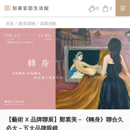
0
0
首頁
展演/課程
當期活動
【藝術 X 品牌聯展】鄭素美－《轉身》聯合久
必大－五大品牌眼鏡