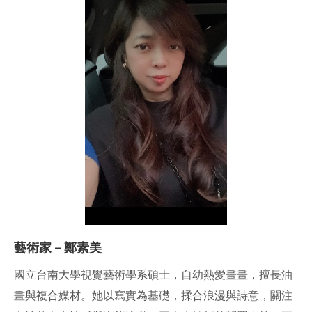
藝術家－鄭素美
國立台南大學視覺藝術學系碩士，自幼熱愛畫畫，擅長油
畫與複合媒材。她以寫實為基礎，揉合浪漫與詩意，關注