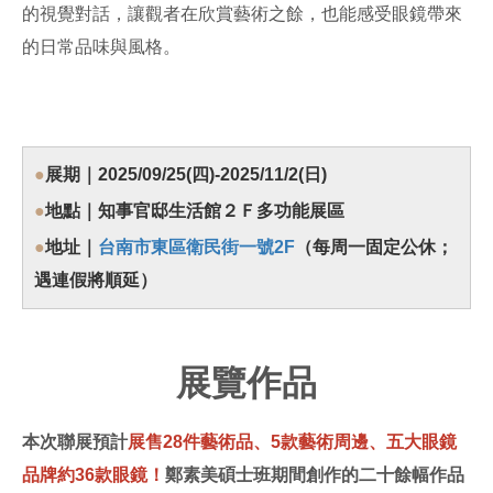
的視覺對話，讓觀者在欣賞藝術之餘，也能感受眼鏡帶來
的日常品味與風格。
●
展期｜2025/09/25(四)-2025/11/2(日)
●
地點｜知事官邸生活館２Ｆ多功能展區
●
地址｜
台南市東區衛民街一號2F
（每周一固定公休；
遇連假將順延）
展覽作品
本次聯展預計
展售28件藝術品、5款藝術周邊
、五大眼鏡
品牌約36款眼鏡
！
鄭素美碩士班期間創作的二十餘幅作品