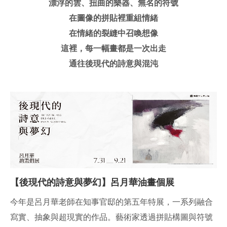
漂浮的雲、扭曲的樂器、無名的符號
C
在圖像的拼貼裡重組情緒
E
在情緒的裂縫中召喚想像
介
這裡，每一幅畫都是一次出走
紹
通往後現代的詩意與混沌
【後現代的詩意與夢幻】呂月華油畫個展
今年是呂月華老師在知事官邸的第五年特展，一系列融合
寫實、抽象與超現實的作品。藝術家透過拼貼構圖與符號