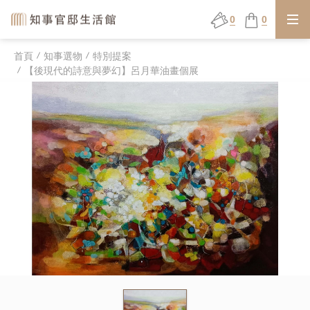
0
0
首頁
知事選物
特別提案
【後現代的詩意與夢幻】呂月華油畫個展