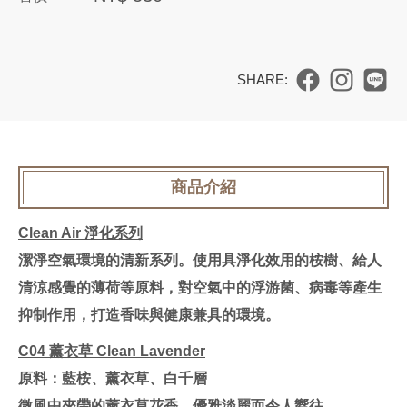
I
N
商品介紹
T
Clean Air 淨化系列
R
潔淨空氣環境的清新系列。使用具淨化效用的桉樹、給人
O
清涼感覺的薄荷等原料，對空氣中的浮游菌、病毒等產生
D
抑制作用，打造香味與健康兼具的環境。
U
C04 薰衣草 Clean Lavender
C
原料：藍桉、薰衣草、白千層
E
微風中夾帶的薰衣草花香，優雅淡麗而令人嚮往。