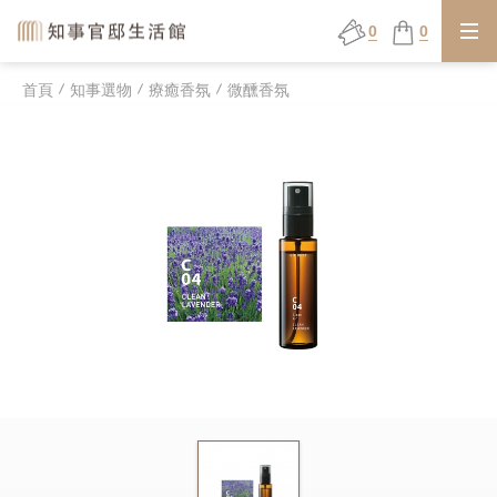
0
0
首頁
知事選物
療癒香氛
微醺香氛