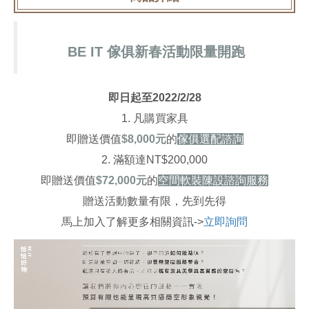
N
T
R
BE IT 傢俱新春活動限量開跑
O
D
即日起至2022/2/28
U
1. 凡購買家具
C
即贈送價值
$8,000元
的
傢俱選配諮詢
E
2. 滿額達NT$200,000
介
即贈送價值
$72,000元
的
空間軟裝陳設諮詢服務
紹
贈送活動數量有限，先到先得
馬上加入了解更多相關資訊->
立即詢問