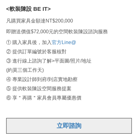
<軟裝陳設 BE IT>
凡購買家具金額達NT$200,000
即贈送價值$72,000元的空間軟裝陳設諮詢服務
① 購入家具後，加入
官方Line@
② 提供訂單編號於客服核對
③ 進行線上諮詢了解>平面圖/照片/地址
(約莫三個工作天)
④ 專業設計師到府/到店實地勘察
⑤ 提供軟裝陳設空間服務提案
⑥ 享＂再購＂家具會員專屬優惠價
立即諮詢