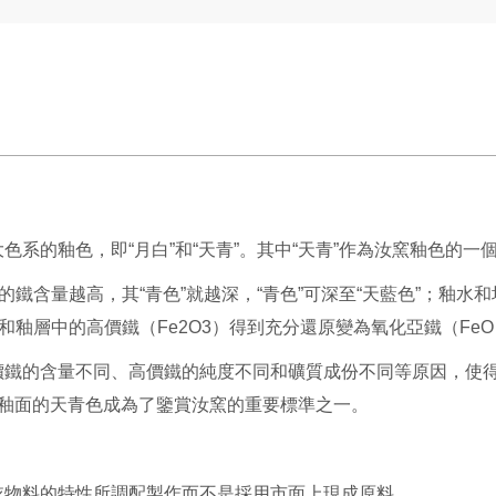
系的釉色，即“月白”和“天青”。其中“天青”作為汝窯釉色的
鐵含量越高，其“青色”就越深，“青色”可深至“天藍色”；釉水和坯
和釉層中的高價鐵（Fe2O3）得到充分還原變為氧化亞鐵（Fe
鐵的含量不同、高價鐵的純度不同和礦質成份不同等原因，使得燒制
汝窯釉面的天青色成為了鑒賞汝窯的重要標準之一。
依物料的特性所調配製作而不是採用市面上現成原料。