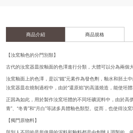
I
商品介紹
商品規格
N
T
【汝窯釉色的分門別類】
R
古代的汝窯器皿按釉面的色澤進行分類，大體可以分為兩個大色
O
D
汝窯釉面上的色澤，是以“鐵”元素作為發色劑，釉水和胚土中的
汝窯器皿在燒制過程中，由於“還原焰”的高溫燒造，能使坯體
U
C
正因為如此，用於製作汝窯坯體的不同坯礦泥料中，由於高價
E
青”、“冬青”和“月白”等諸多具體釉色類型。從而，也使得
介
【獨門原物料】
紹
與別人不同的是所使用的泥料和釉料都是由創辦人調製的，