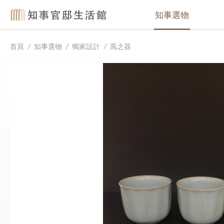
知事選物
首頁
知事選物
獨家設計
禹之器