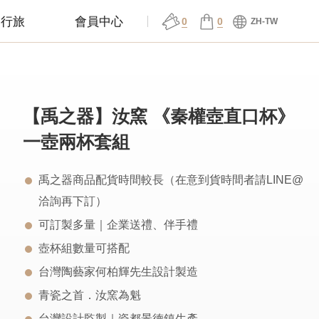
邸行旅
會員中心
0
0
ZH-TW
【禹之器】汝窯 《秦權壺直口杯》
一壺兩杯套組
禹之器商品配貨時間較長（在意到貨時間者請LINE@
洽詢再下訂）
可訂製多量｜企業送禮、伴手禮
壺杯組數量可搭配
台灣陶藝家何柏輝先生設計製造
青瓷之首．汝窯為魁
台灣設計監製｜瓷都景德鎮生產