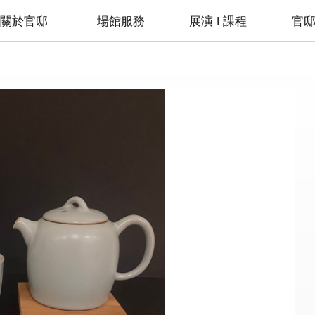
關於官邸
場館服務
展演 ǀ 課程
官