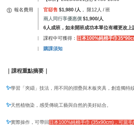
報名費用
官邸售
$1,980 /人
， 限12人 / 班
兩人同行享優惠價
$1,900/人
6人成班，如未開班成功本單位有權更改上
課程中可獲得：
日本100%純棉手巾35*90c
購課須知
｜課程重點摘要｜
✨
學習「夾纈」技法，用不同的摺疊與木板夾具，創造獨特
✨
天然植物染，感受傳統工藝與自然的美好結合。
✨
實際操作，可帶回
日本100%純棉手巾
(35x90cm)，