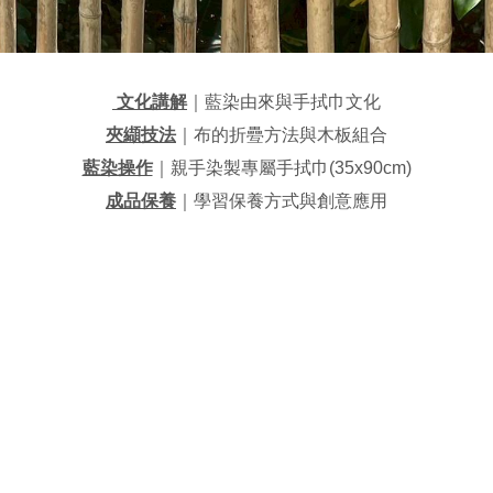
文化講解
｜藍染由來與手拭巾文化
夾纈技法
｜布的折疉方法與木板組合
藍染操作
｜親手染製專屬手拭巾(35x90cm)
成品保養
｜學習保養方式與創意應用