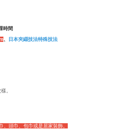
課時間
m
、
日本
夾纈技法
特殊技法
紋樣。
可當毛巾、頭巾、包巾或是居家裝飾。