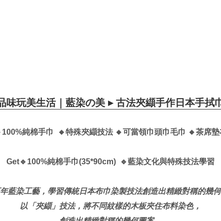
品味玩美生活｜藍染の美 ▸ 古法夾纈手作日本手拭
100%純棉手巾 🔸特殊
夾纈
技法 🔸可當領巾頭巾毛巾
🔸茶席墊
Get🔹100%純棉手巾(35*90cm) 🔹藍染文化與特殊技法學習
年藍染工藝，學習傳統日本布巾染製技法創造出精緻對稱的幾何
以「夾纈」技法，將不同紋樣的木板夾住布料染色，
創造出精緻對稱的幾何圖案，