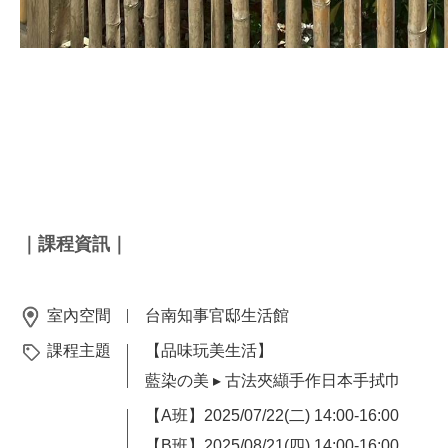
｜課程資訊｜
室內空間
台南知事官邸生活館
課程主題
【品味玩美生活】
藍染の美 ▸ 古法夾纈手作日本手拭巾
【A班】2025/07/22(二) 14:00-16:00
【B班】2025/08/21(四) 14:00-16:00