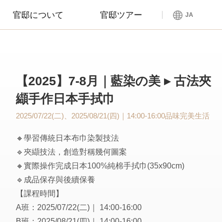
官邸について
官邸ツアー
JA
【2025】7-8月｜藍染の美 ▸ 古法夾
纈手作日本手拭巾
2025/07/22(二)、2025/08/21(四)｜14:00-16:00
品味完美生活
🔸學習傳統日本布巾染製技法
🔹夾纈技法，創造對稱幾何圖案
🔸實際操作完成日本100%純棉手拭巾(35x90cm)
🔹成品保存與後續保養
【課程時間】
A班：2025/07/22(二)｜ 14:00-16:00
B班：2025/08/21(四)｜ 14:00-16:00