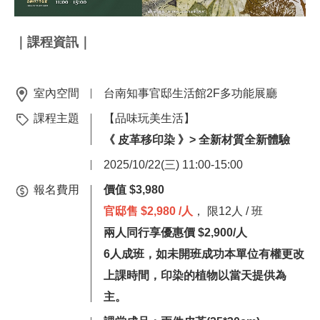
｜課程資訊｜
室內空間
台南知事官邸生活館2F多功能展廳
課程主題
【品味玩美生活】
《
皮革移印染
》>
全新材質全新體驗
2025/10/22(三) 11:00-15:00
報名費用
價值 $3,980
官邸售
$2,980
/人
， 限12人 / 班
兩人同行享優惠價 $2,900/人
6人成班，如未開班成功本單位有權更改
上課時間，印染的植物以當天提供為
主。