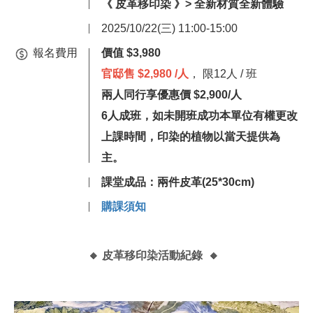
《
皮革移印染
》>
全新材質全新體驗
2025/10/22(三) 11:00-15:00
報名費用
價值 $3,980
官邸售
$2,980
/人
， 限12人 / 班
兩人同行享優惠價 $2,900/人
6人成班，如未開班成功本單位有權更改
上課時間，印染的植物以當天提供為
主。
課堂成品：兩件皮革(25*30cm)
購課須知
🔸 皮革移印染活動紀錄 🔸