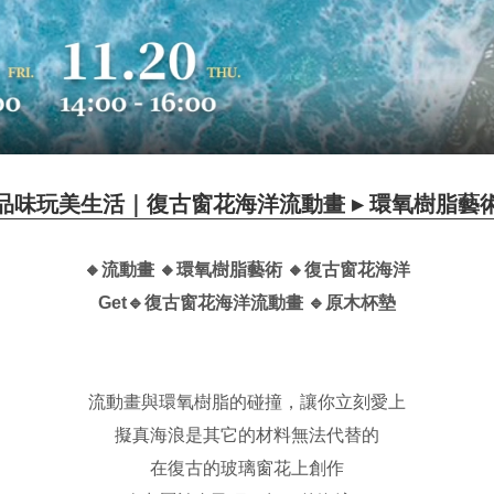
品味玩美生活｜復古窗花海洋流動畫 ▸ 環氧樹脂藝
🔸流動畫
🔸環氧樹脂藝術
🔸復古窗花海洋
Get🔹
復古窗花海洋流動畫
🔹原木杯墊
流動畫與環氧樹脂的碰撞，讓你立刻愛上
擬真海浪是其它的材料無法代替的
在復古的玻璃窗花上創作