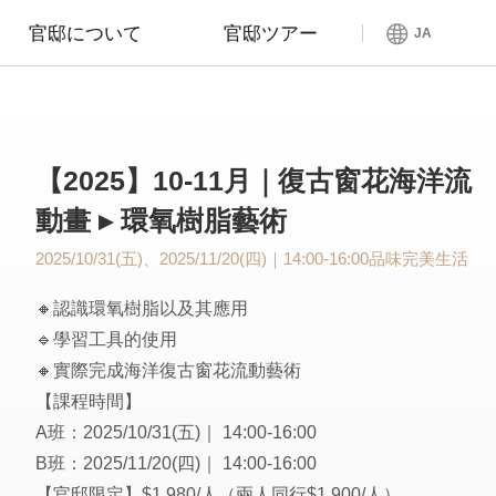
官邸について
官邸ツアー
JA
【2025】10-11月｜復古窗花海洋流
動畫 ▸ 環氧樹脂藝術
2025/10/31(五)、2025/11/20(四)｜14:00-16:00
品味完美生活
🔸認識環氧樹脂以及其應用
🔹學習工具的使用
🔸實際完成海洋復古窗花流動藝術
【課程時間】
A班：2025/10/31(五)｜ 14:00-16:00
B班：2025/11/20(四)｜ 14:00-16:00
【官邸限定】$1,980/人（兩人同行$1,900/人）