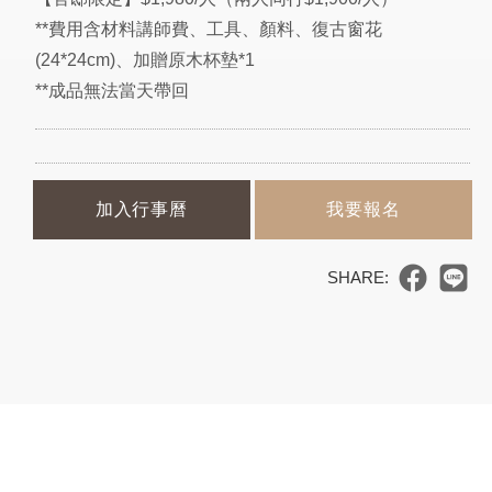
**費用含材料講師費、工具、顏料、復古窗花
(24*24cm)、加贈原木杯墊*1
**成品無法當天帶回
加入行事曆
我要報名