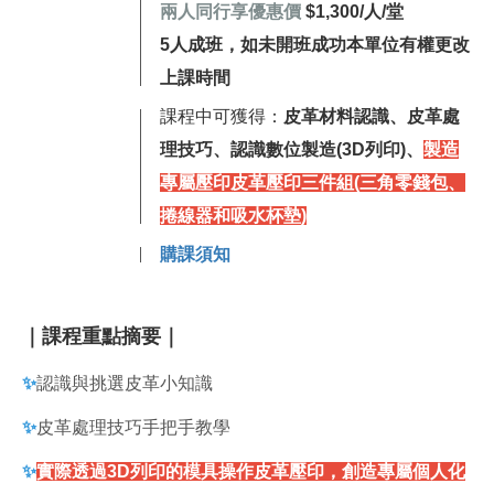
兩人同行享優惠價
$1,300/人/堂
5人成班，如未開班成功本單位有權更改
上課時間
課程中可獲得：
皮革材料認識、皮革處
理技巧、認識數位製造(3D列印)、
製造
專屬壓印皮革壓印三件組(三角零錢包、
捲線器和吸水杯墊)
購課須知
｜課程重點摘要｜
✨
認識與挑選皮革小知識
✨
皮革處理技巧手把手教學
✨
實際透過3D列印的模具操作皮革壓印，創造專屬個人化