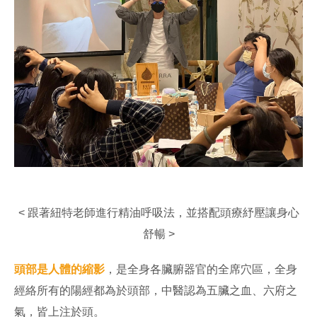
< 跟著紐特老師進行精油呼吸法，並搭配頭療紓壓讓身心
舒暢 >
頭部是人體的縮影
，是全身各臟腑器官的全席穴區，全身
經絡所有的陽經都為於頭部，中醫認為五臟之血、六府之
氣，皆上注於頭。