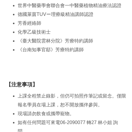
世界中醫藥學會聯合會一中醫藥植物精油療法認證
德國萊茵TUVー理療級精油講師認證
芳香經絡師
化學乙級技術士
《臺大醫院雲林分院》芳療特約講師
《台南知事官邸》芳療特約講師
【注意事項】
上課全程禁止錄影，但仍可拍照作筆記或留念。僅限
報名學員在場上課，恕不開放攜伴參與。
現場請勿飲食或攜帶寵物。
如有任何問題可來電06-2090077 轉27 林小姐 詢
問。