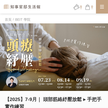
0
0
首頁
BEIT 學院
【2025】7-9月｜ 頭部筋絡紓壓放鬆 ▸ 手把手
實作練習