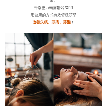
果。
告別壓力頭痛鬱悶💆💆‍♀️
用健康的方式有效舒緩頭部
改善失眠、頭痛、落髮
！