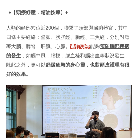
♦【
頭療紓壓．精油按摩
】♦
人類的頭部穴位近200個，聯繫了頭部與臟腑器官，其中
四條主要經絡：督脈、膀胱經、膽經、三焦經，分別對應
著大腦、脾腎、肝臟、心臟。
進行
頭療
能夠
預防腦部疾病
的發生
，如腦中風，腦梗，腦血栓和腦出血等狀況發生，
除此之外，更可以
舒緩疲憊的身心靈，也對頭皮護理有很
好的效果。