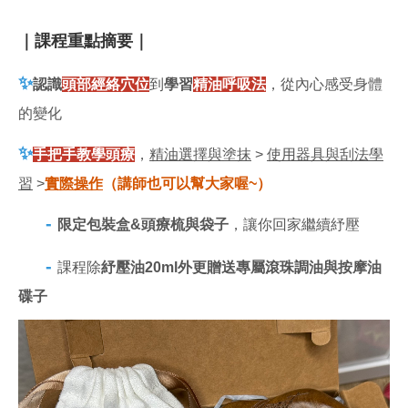
｜課程重點摘要｜
✨
認識
頭部經絡穴位
到
學習
精油呼吸法
，從內心感受身體
的變化
✨
手把手
教學頭療
，
精油選擇與塗抹
>
使用器具與刮法學
習
>
實際操作
（講師也可以幫大家喔~）
-
限定包裝盒&頭療梳與袋子
，讓你回家繼續紓壓
-
課程除
紓壓油20ml外更贈送專屬滾珠調油與按摩油
碟子