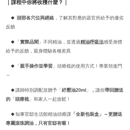
｜課程中你將收穫什麼？｜
🔸
頭部各穴位與經絡
，了解其對應的器官所給予的優劣
反饋
🔸
「
實際品聞
」不同精油，並透過
精油呼吸法
感受身體
給予的反饋，親身體驗各種差異
🔸
「
親手操作並學習
」頭療梳的使用方式！專業領進門
～
🔸
講師特別調配並贈予「
紓壓油20ml
」
，
讓你
帶回贈送
的
「
頭療梳
」和家人一起放鬆！
🔸
知事官邸生活館精油頭療課
「全新包裝盒」～更贈送
專屬滾珠調油，只有官邸有喔！