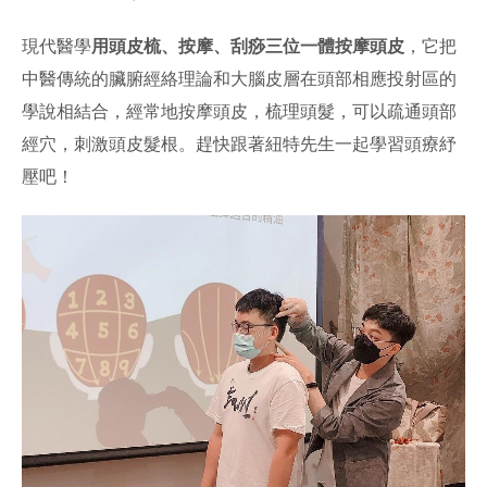
現代醫學
用頭皮梳、按摩、刮痧三位一體按摩頭皮
，它把
中醫傳統的臟腑經絡理論和大腦皮層在頭部相應投射區的
學說相結合，經常地按摩頭皮，梳理頭髮，可以疏通頭部
經穴，刺激頭皮髮根。趕快跟著紐特先生一起學習頭療紓
壓吧！