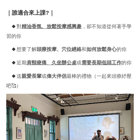
｜誰適合來上課?｜
🔸
對
精油香氛、放鬆按摩感興趣
，卻不知道從何著手學
習的你
🔸
想要了解
頭療按摩、穴位經絡
和
如何放鬆身心
的你
🔸
近期
肩頸痠痛
、
久坐辦公桌
或
需要長期低頭工作
的你
🔸
送
親愛長輩
或
偉大伴侶
最棒的禮物（一起來頭療紓壓
吧🥰）