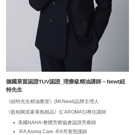
德國萊茵認證TUV認證_理療級精油講師－Newt紐
特先生
《紐特先生精油教室》(Mr.Newt)品牌主理人
《藍柏閣居家香氛精品》(L'AROMAS)專任講師
美國NAHA-整體芳療協會認證芳療師
IFA Aroma Care -IFA芳香照護師