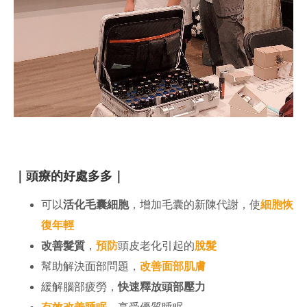
｜頭療的好處多多｜
可以
活化毛囊細胞
，增加毛囊的新陳代謝，使
細胞恢
復年輕
改善髮質
，
預防
頭皮老化引起的
脫髮
幫助解決面部問題，
改善面部肌膚
緩解腦部疲勞，
快速釋放頭部壓力